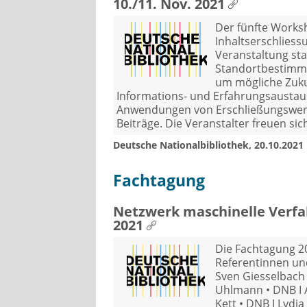
10./11. Nov. 2021
Der fünfte Works
Inhaltserschliess
Veranstaltung stat
Standortbestimm
um mögliche Zuku
Informations- und Erfahrungsaustau
Anwendungen von Erschließungswer
Beiträge. Die Veranstalter freuen si
Deutsche Nationalbibliothek, 20.10.2021
Fachtagung
Netzwerk maschinelle Verfah
2021
Die Fachtagung 20
Referentinnen und 
Sven Giesselbach 
Uhlmann • DNB Ι A
Kett • DNB Ι Lydia